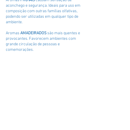
Aromas
FRUTAIS
causam sensação de
aconchego e segurança. Ideais para uso em
composição com outras famílias olfativas,
podendo ser utilizadas em qualquer tipo de
ambiente.
Aromas
AMADEIRADOS
são mais quentes e
provocantes. Favorecem ambientes com
grande circulação de pessoas e
comemorações.
Fragrâncias inspiradas nos
perfumes mais famosos do
mundo.
Aber
Acqua Her
Adore
Alecrim Blue
Allure
Amber Romance