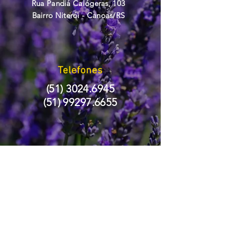
Rua Pandiá Calógeras, 103
Bairro Niterói - Canoas/RS
Telefones
(51) 3024.6945
(51) 99297.6655